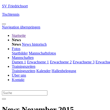
SV Friedrichsort
Tischtennis
Navigation überspringen
Startseite
News
News
News historisch
Fotos
Startbilder
Mannschaftsfotos
Mannschaften
Damen 1
Erwachsene 1
Erwachsene 2
Erwachsene 3
Erwachs
Trainingszeiten
Trainingszeiten
Kalender
Hallenbelegung
Über uns
Kontakt
News November 2015