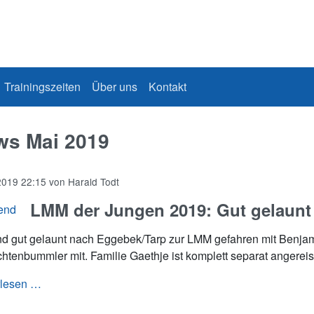
Trainingszeiten
Über uns
Kontakt
ws Mai 2019
2019 22:15
von
Harald Todt
LMM der Jungen 2019: Gut gelaunt 
nd gut gelaunt nach Eggebek/Tarp zur LMM gefahren mit Benjami
htenbummler mit. Familie Gaethje ist komplett separat angereis
LMM der Jungen 2019: Gut gelaunt zum dritten Platz
rlesen …