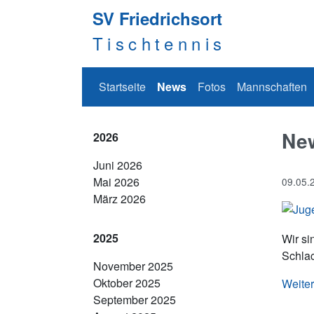
SV Friedrichsort
Tischtennis
Navigation überspringen
Startseite
News
Fotos
Mannschaften
Ne
2026
Juni 2026
Mai 2026
09.05.
März 2026
2025
Wir si
Schlac
November 2025
Oktober 2025
Weite
September 2025