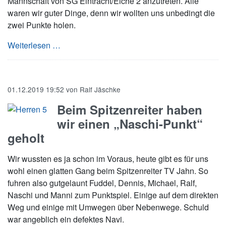
Mannschaft von SG Eintracht/Eiche 2 anzutreten. Alle
waren wir guter Dinge, denn wir wollten uns unbedingt die
zwei Punkte holen.
Bei Eintracht/Eiche knapp am Unentschieden
Weiterlesen …
01.12.2019 19:52
von
Ralf Jäschke
Beim Spitzenreiter haben
wir einen „Naschi-Punkt“
geholt
Wir wussten es ja schon im Voraus, heute gibt es für uns
wohl einen glatten Gang beim Spitzenreiter TV Jahn. So
fuhren also gutgelaunt Fuddel, Dennis, Michael, Ralf,
Naschi und Manni zum Punktspiel. Einige auf dem direkten
Weg und einige mit Umwegen über Nebenwege. Schuld
war angeblich ein defektes Navi.