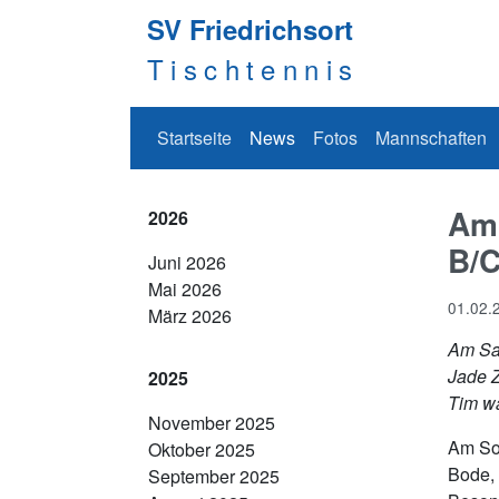
SV Friedrichsort
Tischtennis
Navigation überspringen
Startseite
News
Fotos
Mannschaften
Am 
2026
B/C
Juni 2026
Mai 2026
01.02.
März 2026
Am Sam
Jade Z
2025
Tim wa
November 2025
Am Son
Oktober 2025
Bode, 
September 2025