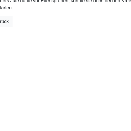
ers Jule dürfte vor Eifer sprühen, konnte sie doch bei den Kre
tarten.
rück